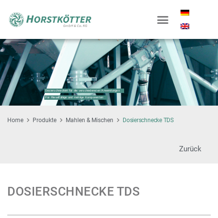
Dosierschnecken für die verschiedensten Anwendungen
Für Rieselfähige und mehlige Komponenten
Home
Produkte
Mahlen & Mischen
Dosierschnecke TDS
Zurück
DOSIERSCHNECKE TDS